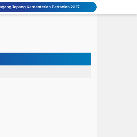
agang Jepang Kementerian Pertanian 2027
RESMI! Pelatihan Vokasi Nasional 2026 di BLK Luwu Utara: Dapat Uang Saku Rp50.000/Hari, Cek Syaratnya!
Program Pelatihan Peningkatan Kapasitas CPMI 2026 BP3MI Sulawesi Selatan: Peluang Emas Menuju Pasar Kerja Global
Pendaftaran Dibuka! Beasiswa Kuliah Luar Negeri Sulawesi Selatan Tahun 2026
Guru di 6 Provinsi Ini Wajib Tahu! Pendaftaran Gemini Academy Batch 5 Segera Ditutup
Daihatsu Sigra: Jawaban Cerdas untuk Mobil Keluarga 7-Seater yang Irit dan Nyaman
Beasiswa Mimpi Anak Negeri 2026: Kesempatan Emas bagi Pelajar Berprestasi dari Keluarga Pra-Sejahtera
Lomba Penulisan Artikel bagi Guru & Tenaga Kependidikan HUT ke-81 RI 2026: Daftar Sekarang!
Program Pemagangan Nasional 2026: Peluang Emas untuk Fresh Graduate, Daftar Sekarang!
Beasiswa Generasi Harapan Indonesia 2026: Kesempatan Emas Jadi Pendidik Masa Depan