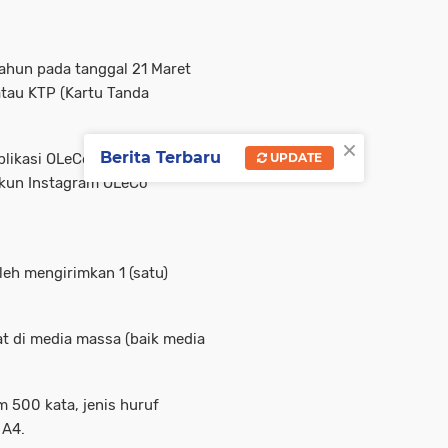
ahun pada tanggal 21 Maret
atau KTP (Kartu Tanda
×
Berita Terbaru
ikasi OLeCo di Play Store
UPDATE
 akun Instagram OLeCo
leh mengirimkan 1 (satu)
at di media massa (baik media
m 500 kata, jenis huruf
 A4.