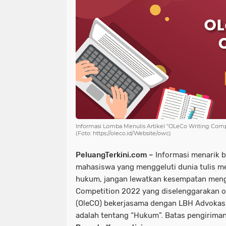
Informasi Lomba Menulis Artikel "OLeCo Writing Comp
(Foto: https://oleco.id/Website/owc)
PeluangTerkini.com –
Informasi menarik b
mahasiswa yang menggeluti dunia tulis m
hukum, jangan lewatkan kesempatan mengi
Competition 2022 yang diselenggarakan ol
(OleCO) bekerjasama dengan LBH Advokas
adalah tentang “Hukum”. Batas pengiriman