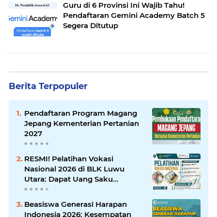
Guru di 6 Provinsi Ini Wajib Tahu!
Pendaftaran Gemini Academy Batch 5
Segera Ditutup
Berita Terpopuler
Pendaftaran Program Magang
Jepang Kementerian Pertanian
2027
RESMI! Pelatihan Vokasi
Nasional 2026 di BLK Luwu
Utara: Dapat Uang Saku
Rp50.000/Hari, Cek Syaratnya!
Beasiswa Generasi Harapan
Indonesia 2026: Kesempatan