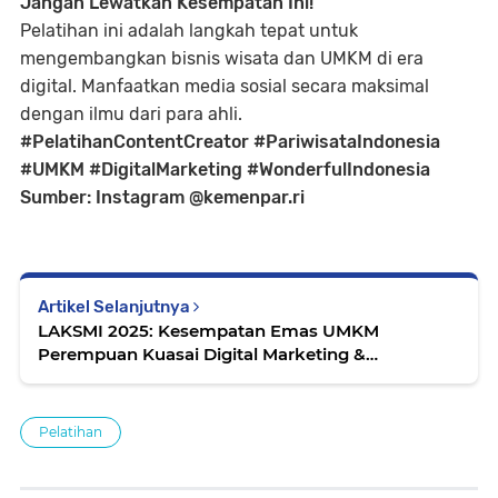
Jangan Lewatkan Kesempatan Ini!
Pelatihan ini adalah langkah tepat untuk
mengembangkan bisnis wisata dan UMKM di era
digital. Manfaatkan media sosial secara maksimal
dengan ilmu dari para ahli.
#PelatihanContentCreator #PariwisataIndonesia
#UMKM #DigitalMarketing #WonderfulIndonesia
Sumber: Instagram @kemenpar.ri
Artikel Selanjutnya
LAKSMI 2025: Kesempatan Emas UMKM
Perempuan Kuasai Digital Marketing &
Keuangan!
Pelatihan