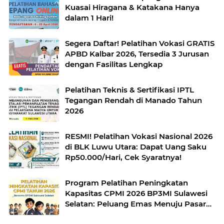
Kuasai Hiragana & Katakana Hanya
dalam 1 Hari!
Segera Daftar! Pelatihan Vokasi GRATIS
APBD Kalbar 2026, Tersedia 3 Jurusan
dengan Fasilitas Lengkap
Pelatihan Teknis & Sertifikasi IPTL
Tegangan Rendah di Manado Tahun
2026
RESMI! Pelatihan Vokasi Nasional 2026
di BLK Luwu Utara: Dapat Uang Saku
Rp50.000/Hari, Cek Syaratnya!
Program Pelatihan Peningkatan
Kapasitas CPMI 2026 BP3MI Sulawesi
Selatan: Peluang Emas Menuju Pasar
Kerja Global