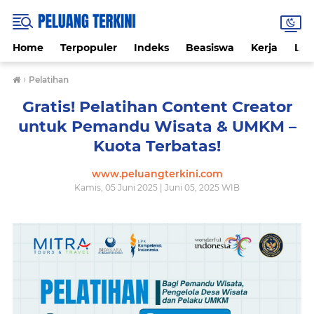
Home
Terpopuler
Indeks
Beasiswa
Kerja
Lo
›
Pelatihan
Gratis! Pelatihan Content Creator
untuk Pemandu Wisata & UMKM –
Kuota Terbatas!
www.peluangterkini.com
Kamis, 05 Juni 2025 | Juni 05, 2025 WIB