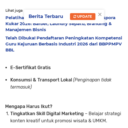
Lihat juga
×
Berita Terbaru
UPDATE
Pelatihan Teknis Kewirausahaan Pemuda Dispora
Kukar 2026: Barber, Laundry Sepatu, Branding &
Manajemen Bisnis
Telah Dibuka! Pendaftaran Peningkatan Kompetensi
Guru Kejuruan Berbasis Industri 2026 dari BBPPMPV
BBL
E-Sertifikat Gratis
Konsumsi & Transport Lokal
(Penginapan tidak
termasuk)
Mengapa Harus Ikut?
Tingkatkan Skill Digital Marketing
– Belajar strategi
konten kreatif untuk promosi wisata & UMKM.