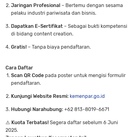
Jaringan Profesional
– Bertemu dengan sesama
pelaku industri pariwisata dan bisnis.
Dapatkan E-Sertifikat
– Sebagai bukti kompetensi
di bidang content creation.
Gratis!
– Tanpa biaya pendaftaran.
Cara Daftar
Scan QR Code
pada poster untuk mengisi formulir
pendaftaran.
Kunjungi Website Resmi:
kemenpar.go.id
Hubungi Narahubung:
+62 813-8019-6671
⚠️
Kuota Terbatas!
Segera daftar sebelum 6 Juni
2025.