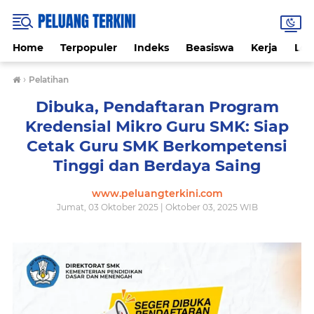
Home
Terpopuler
Indeks
Beasiswa
Kerja
Lo
›
Pelatihan
Dibuka, Pendaftaran Program
Kredensial Mikro Guru SMK: Siap
Cetak Guru SMK Berkompetensi
Tinggi dan Berdaya Saing
www.peluangterkini.com
Jumat, 03 Oktober 2025 | Oktober 03, 2025 WIB